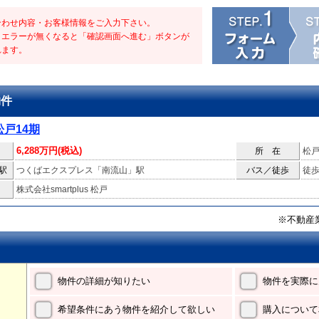
合わせ内容・お客様情報をご入力下さい。
・エラーが無くなると「確認画面へ進む」ボタンが
れます。
物件
戸14期
6,288万円(税込)
所 在
松
駅
つくばエクスプレス「南流山」駅
バス／徒歩
徒歩
株式会社smartplus 松戸
※不動産
物件の詳細が知りたい
物件を実際に
希望条件にあう物件を紹介して欲しい
購入について