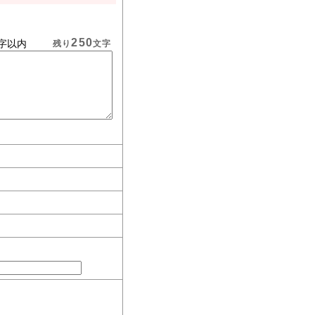
250
字以内
残り
文字