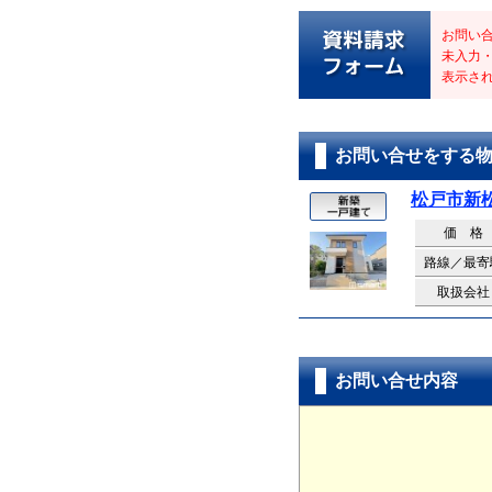
お問い
未入力
表示さ
お問い合せをする
松戸市新松
価 格
路線／最寄
取扱会社
お問い合せ内容