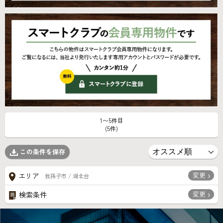
1〜5件目
(5件)
この条件を保存
変更
エリア
我孫子市 / 湖北台
変更
検索条件