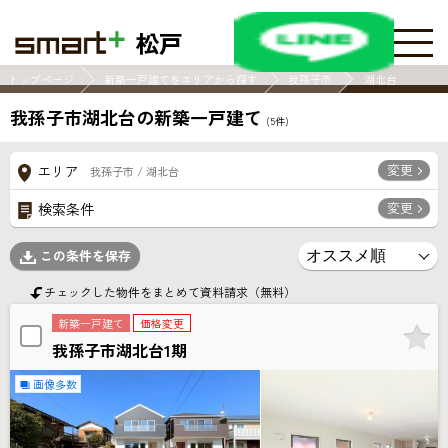
松戸
トップページ
新築一戸建てをエリアから探す
我孫子市
湖北台
我孫子市湖北台の新築一戸建て
(
5
件)
変更
エリア
我孫子市 / 湖北台
変更
検索条件
この条件を保存
チェックした物件をまとめて資料請求（無料）
新築一戸建て
価格変更
我孫子市湖北台1期
画像多数