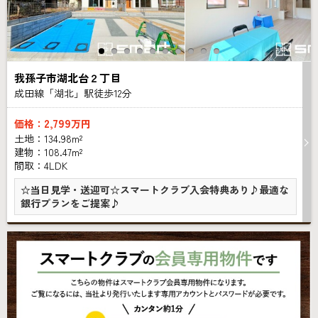
我孫子市湖北台２丁目
成田線「湖北」駅徒歩
12
分
2,799
価格：
万円
土地：134.98m²
建物：108.47m²
間取：4LDK
☆当日見学・送迎可☆スマートクラブ入会特典あり♪最適な
銀行プランをご提案♪