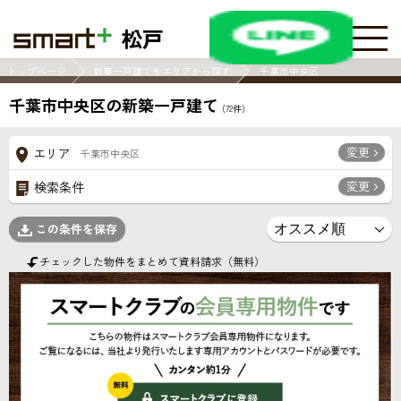
松戸
トップページ
新築一戸建てをエリアから探す
千葉市中央区
千葉市中央区の新築一戸建て
(
72
件)
変更
エリア
千葉市中央区
変更
検索条件
この条件を保存
チェックした物件をまとめて資料請求（無料）