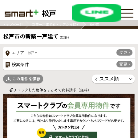
松戸
トップページ
新築一戸建てをエリアから探す
松戸市
松戸市の新築一戸建て
(
322
件)
変更
エリア
松戸市
変更
検索条件
この条件を保存
チェックした物件をまとめて資料請求（無料）