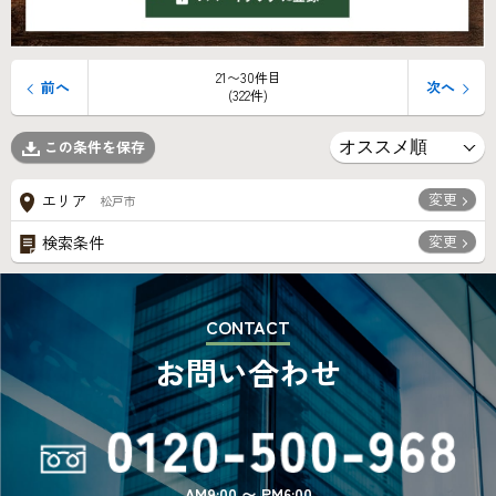
21〜30件目
前へ
次へ
(322件)
この条件を保存
変更
エリア
松戸市
変更
検索条件
CONTACT
お問い合わせ
AM9:00 〜 PM6:00