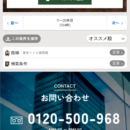
11〜20件目
前へ
次へ
(104件)
この条件を保存
変更
路線
東京メトロ東西線
変更
検索条件
CONTACT
お問い合わせ
AM9:00 〜 PM6:00