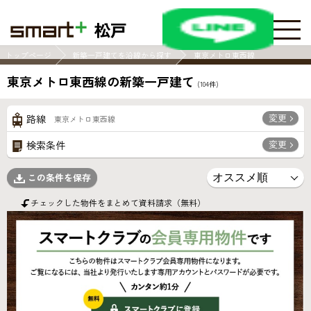
松戸
トップページ
新築一戸建てを沿線から探す
東京メトロ東西線
東京メトロ東西線の新築一戸建て
(
104
件)
変更
路線
東京メトロ東西線
変更
検索条件
この条件を保存
チェックした物件をまとめて資料請求（無料）