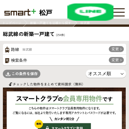
松戸
トップページ
新築一戸建てを沿線から探す
総武線
総武線の新築一戸建て
(
254
件)
変更
路線
総武線
変更
検索条件
この条件を保存
チェックした物件をまとめて資料請求（無料）