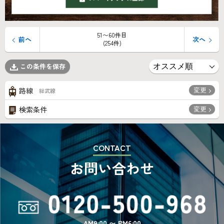
51〜60件目
前へ
次へ
(254件)
この条件を保存
変更
路線
総武線
変更
検索条件
CONTACT
お問い合わせ
AM9:00 〜 PM6:00