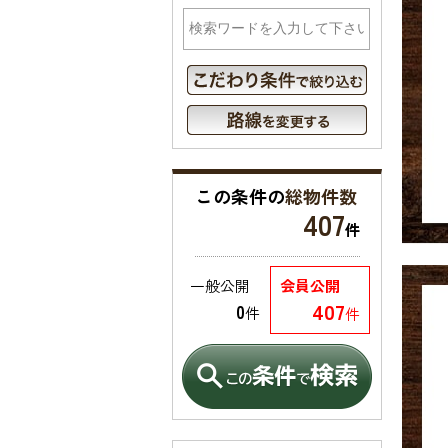
この条件の
総物件数
407
件
一般公開
会員公開
407
0
件
件