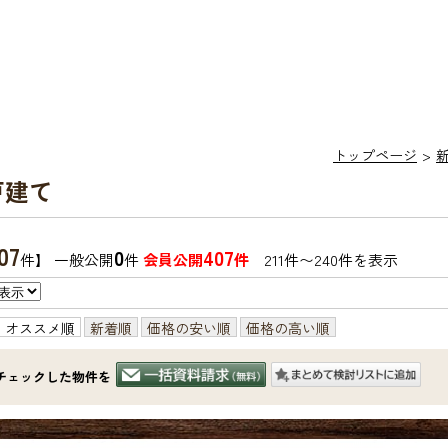
トップページ
戸建て
07
0
407
件】 一般公開
件
会員公開
件
211件〜240件を表示
オススメ順
新着順
価格の安い順
価格の高い順
チェックした物件を