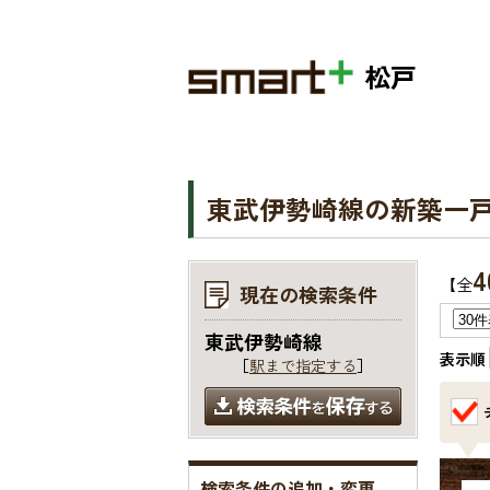
松戸
東武伊勢崎線の新築一
4
【全
現在の検索条件
東武伊勢崎線
表示順
［
駅まで指定する
］
検索条件の追加・変更