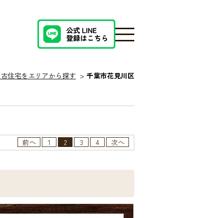
中古住宅をエリアから探す
千葉市花見川区
前へ
1
2
3
4
次へ