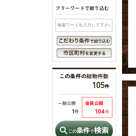
フリーワードで絞り込む
この条件の
総物件数
105
件
一般公開
会員公開
104
1
件
件