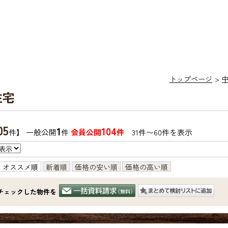
トップページ
住宅
05
1
104
件】 一般公開
件
会員公開
件
31件〜60件を表示
オススメ順
新着順
価格の安い順
価格の高い順
チェックした物件を