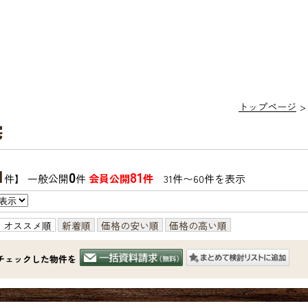
トップページ
宅
1
0
81
件】 一般公開
件
会員公開
件
31件〜60件を表示
オススメ順
新着順
価格の安い順
価格の高い順
チェックした物件を