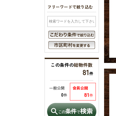
フリーワードで絞り込む
この条件の
総物件数
81
件
一般公開
会員公開
81
0
件
件