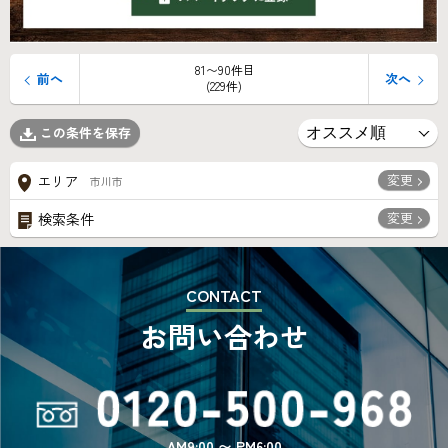
81〜90件目
前へ
次へ
(229件)
この条件を保存
変更
エリア
市川市
変更
検索条件
CONTACT
お問い合わせ
AM9:00 〜 PM6:00