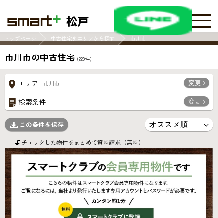
松戸
トップページ
中古住宅をエリアから探す
市川市
市川市の中古住宅
(
229
件)
変更
エリア
市川市
変更
検索条件
この条件を保存
チェックした物件をまとめて資料請求（無料）