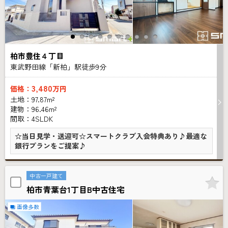
柏市豊住４丁目
東武野田線「新柏」駅徒歩
9
分
3,480
価格：
万円
土地：97.87m²
建物：96.46m²
間取：4SLDK
☆当日見学・送迎可☆スマートクラブ入会特典あり♪最適な
銀行プランをご提案♪
中古一戸建て
柏市青葉台1丁目B中古住宅
画像多数