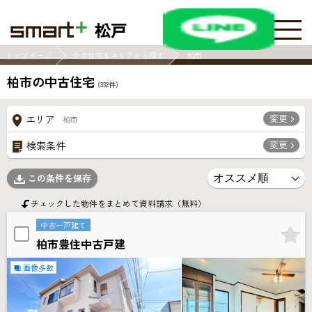
松戸
トップページ
中古住宅をエリアから探す
柏市
柏市の中古住宅
(
332
件)
変更
エリア
柏市
変更
検索条件
この条件を保存
チェックした物件をまとめて資料請求（無料）
中古一戸建て
柏市豊住中古戸建
画像多数