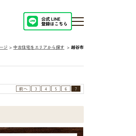
ージ
中古住宅をエリアから探す
越谷市
前へ
3
4
5
6
7