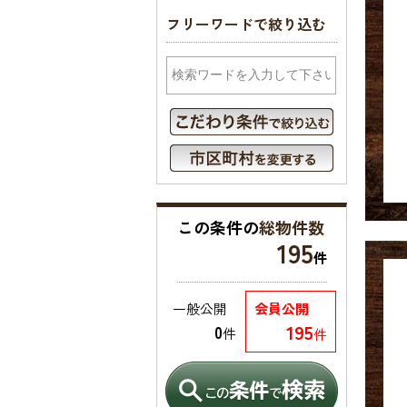
フリーワードで絞り込む
この条件の
総物件数
195
件
一般公開
会員公開
195
0
件
件