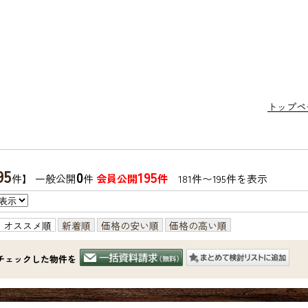
トップペ
95
0
195
件】 一般公開
件
会員公開
件
181件〜195件を表示
オススメ順
新着順
価格の安い順
価格の高い順
チェックした物件を