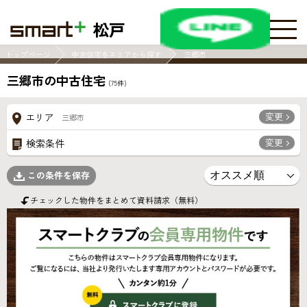
松戸
トップページ
中古住宅をエリアから探す
三郷市
三郷市の中古住宅
(
75
件)
変更
エリア
三郷市
変更
検索条件
この条件を保存
チェックした物件をまとめて資料請求（無料）