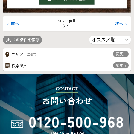
21〜30件目
前へ
次へ
(75件)
この条件を保存
変更
エリア
三郷市
変更
検索条件
CONTACT
お問い合わせ
AM9:00 〜 PM6:00