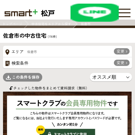
松戸
トップページ
中古住宅をエリアから探す
佐倉市
佐倉市の中古住宅
(
156
件)
変更
エリア
佐倉市
変更
検索条件
この条件を保存
チェックした物件をまとめて資料請求（無料）