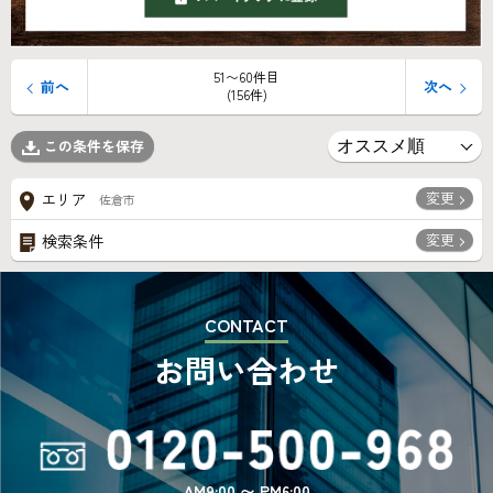
51〜60件目
前へ
次へ
(156件)
この条件を保存
変更
エリア
佐倉市
変更
検索条件
CONTACT
お問い合わせ
AM9:00 〜 PM6:00