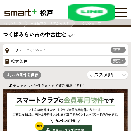
松戸
トップページ
中古住宅をエリアから探す
つくばみらい市
つくばみらい市の中古住宅
(
45
件)
変更
エリア
つくばみらい市
変更
検索条件
この条件を保存
チェックした物件をまとめて資料請求（無料）