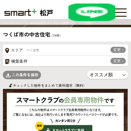
松戸
トップページ
中古住宅をエリアから探す
つくば市
つくば市の中古住宅
(
158
件)
変更
エリア
つくば市
変更
検索条件
この条件を保存
チェックした物件をまとめて資料請求（無料）