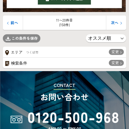
11〜20件目
前へ
次へ
(158件)
この条件を保存
変更
エリア
つくば市
変更
検索条件
CONTACT
お問い合わせ
AM9:00 〜 PM6:00