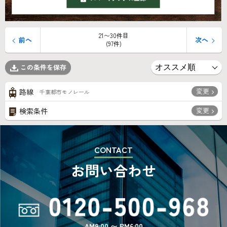
21〜30件目
前へ
次へ
(97件)
この条件を保存
変更
路線
千葉都市モノレール
変更
検索条件
CONTACT
お問い合わせ
AM9:00 〜 PM6:00