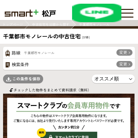
松戸
トップページ
中古住宅を沿線から探す
千葉都市モノレール
千葉都市モノレールの中古住宅
(
97
件)
変更
路線
千葉都市モノレール
変更
検索条件
この条件を保存
チェックした物件をまとめて資料請求（無料）