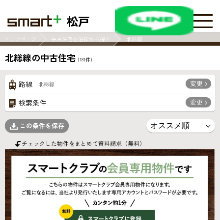
松戸
トップページ
中古住宅を沿線から探す
北総線
北総線の中古住宅
(
181
件)
変更
路線
北総線
変更
検索条件
この条件を保存
チェックした物件をまとめて資料請求（無料）