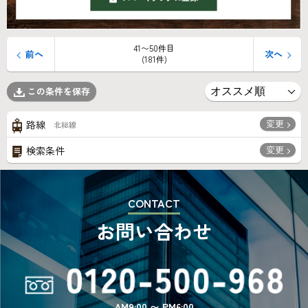
41〜50件目
前へ
次へ
(181件)
この条件を保存
変更
路線
北総線
変更
検索条件
CONTACT
お問い合わせ
AM9:00 〜 PM6:00