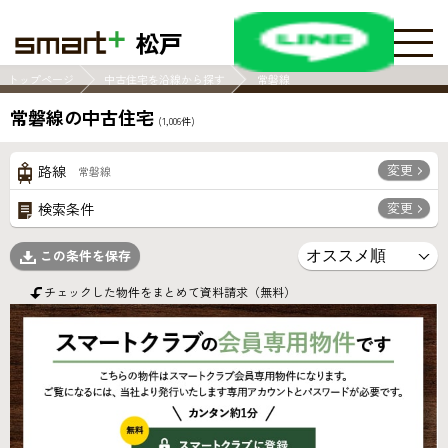
松戸
トップページ
中古住宅を沿線から探す
常磐線
常磐線の中古住宅
(
1,006
件)
変更
路線
常磐線
変更
検索条件
この条件を保存
チェックした物件をまとめて資料請求（無料）