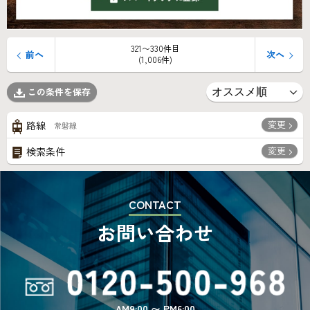
321〜330件目
前へ
次へ
(1,006件)
この条件を保存
変更
路線
常磐線
変更
検索条件
CONTACT
お問い合わせ
AM9:00 〜 PM6:00