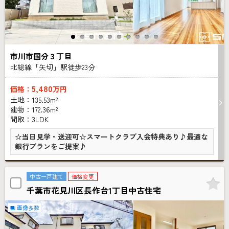
市川市国分３丁目
北総線「矢切」駅徒歩
23
分
5,480
価格：
万円
土地：135.53m²
建物：172.36m²
間取：3LDK
☆当日見学・送迎可☆スマートクラブ入会特典あり♪最適な
銀行プランをご提案♪
中古一戸建て
価格変更
千葉市花見川区長作台1丁目中古住宅
画像多数