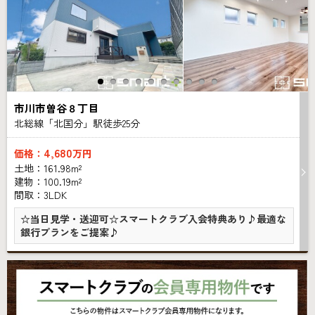
市川市曽谷８丁目
北総線「北国分」駅徒歩
25
分
4,680
価格：
万円
土地：161.98m²
建物：100.19m²
間取：3LDK
☆当日見学・送迎可☆スマートクラブ入会特典あり♪最適な
銀行プランをご提案♪