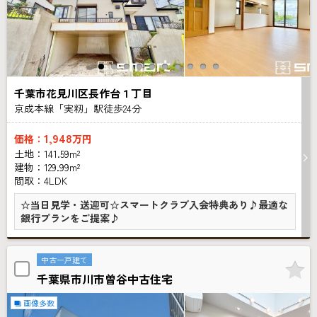
千葉市花見川区長作台１丁目
京成本線「実籾」駅徒歩
24
分
1,948
価格：
万円
土地：141.59m²
建物：129.99m²
間取：4LDK
☆当日見学・送迎可☆スマートクラブ入会特典あり♪最適な
銀行プランをご提案♪
中古一戸建て
千葉県市川市曽谷中古住宅
画像多数