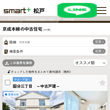
松戸
トップページ
中古住宅を沿線から探す
京成本線
京成本線の中古住宅
(
411
件)
変更
路線
京成本線
変更
検索条件
この条件を保存
チェックした物件をまとめて資料請求（無料）
中古一戸建て
国分三丁目 ～中古戸建～
画像多数