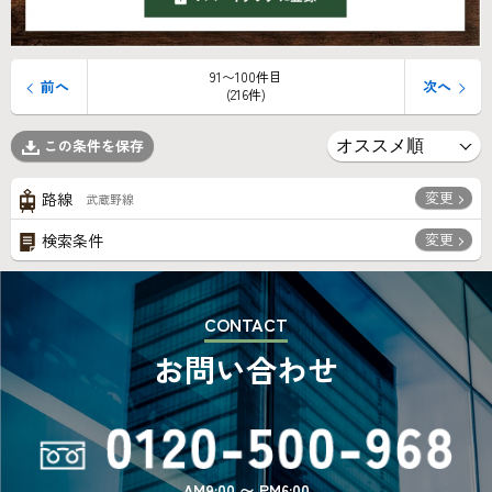
91〜100件目
前へ
次へ
(216件)
この条件を保存
変更
路線
武蔵野線
変更
検索条件
CONTACT
お問い合わせ
AM9:00 〜 PM6:00