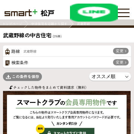
松戸
トップページ
中古住宅を沿線から探す
武蔵野線
武蔵野線の中古住宅
(
216
件)
変更
路線
武蔵野線
変更
検索条件
この条件を保存
チェックした物件をまとめて資料請求（無料）