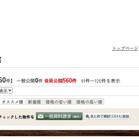
トップページ
宅
60
0
560
件】 一般公開
件
会員公開
件
91件〜120件を表示
オススメ順
新着順
価格の安い順
価格の高い順
チェックした物件を