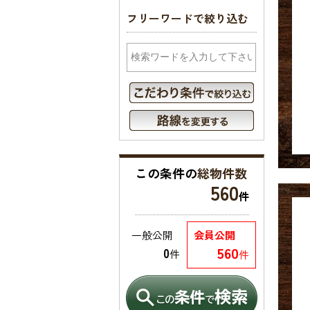
フリーワードで絞り込む
この条件の
総物件数
560
件
一般公開
会員公開
560
0
件
件