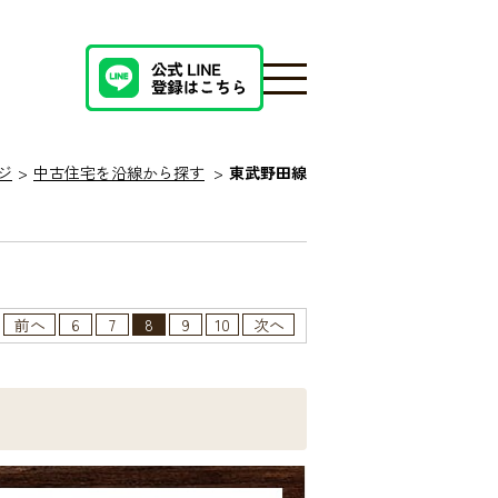
ジ
中古住宅を沿線から探す
東武野田線
前へ
6
7
8
9
10
次へ