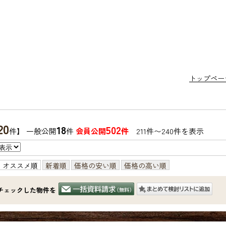
トップペー
20
18
502
件】 一般公開
件
会員公開
件
211件〜240件を表示
オススメ順
新着順
価格の安い順
価格の高い順
チェックした物件を