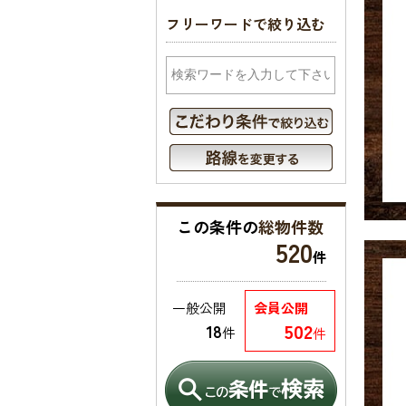
フリーワードで絞り込む
この条件の
総物件数
520
件
一般公開
会員公開
502
18
件
件