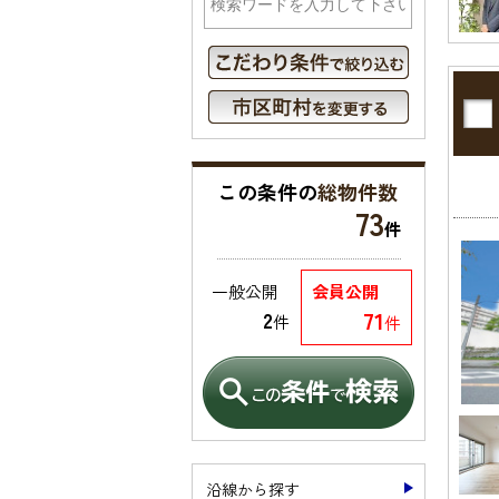
この条件の
総物件数
73
件
一般公開
会員公開
71
2
件
件
沿線から探す