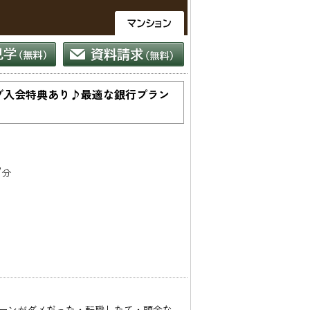
ブ入会特典あり♪最適な銀行プラン
7
分
ーンがダメだった・転職したて・頭金な