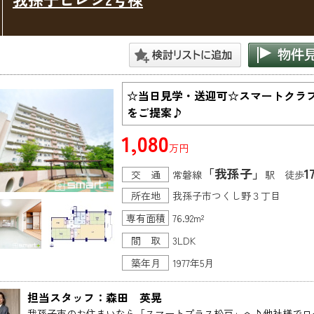
☆当日見学・送迎可☆スマートクラ
をご提案♪
1,080
万円
「我孫子」
1
交 通
常磐線
駅 徒歩
所在地
我孫子市つくし野３丁目
専有面積
76.92m²
間 取
3LDK
築年月
1977年5月
担当スタッフ：森田　英晃
我孫子市のお住まいなら「スマートプラス松戸」へ♪他社様でロ