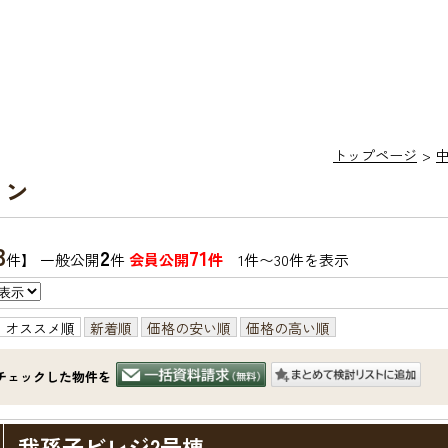
トップページ
ョン
3
2
71
件】 一般公開
件
会員公開
件
1件〜30件を表示
オススメ順
新着順
価格の安い順
価格の高い順
チェックした物件を
我孫子ビレジ2号棟