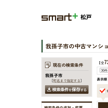
松戸
我孫子市の中古マンシ
7
【全
現在の検索条件
我孫子市
表示順
［
町名まで指定する
］
検索条件の追加・変更