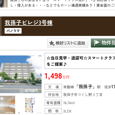
我孫子ビレジ3号棟
☆当日見学・送迎可☆スマートクラ
をご提案♪
1,498
万円
「我孫子」
1
交 通
常磐線
駅 徒歩
所在地
我孫子市つくし野３丁目
専有面積
76.74m²
間 取
3LDK