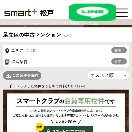
松戸
トップページ
中古マンションをエリアから探す
足立区
足立区の中古マンション
(
703
件)
変更
エリア
足立区
変更
検索条件
この条件を保存
チェックした物件をまとめて資料請求（無料）