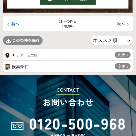
31〜40件目
前へ
次へ
(703件)
この条件を保存
変更
エリア
足立区
変更
検索条件
CONTACT
お問い合わせ
AM9:00 〜 PM6:00