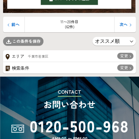
11〜20件目
前へ
次へ
(62件)
この条件を保存
変更
エリア
千葉市若葉区
変更
検索条件
CONTACT
お問い合わせ
AM9:00 〜 PM6:00