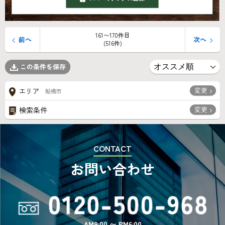
161〜170件目
前へ
次へ
(516件)
この条件を保存
変更
エリア
船橋市
変更
検索条件
CONTACT
お問い合わせ
AM9:00 〜 PM6:00