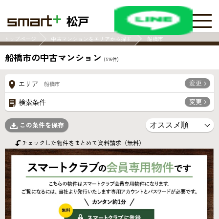
松戸
トップページ
中古マンションをエリアから探す
船橋市
船橋市の中古マンション
(
516
件)
変更
エリア
船橋市
変更
検索条件
この条件を保存
チェックした物件をまとめて資料請求（無料）