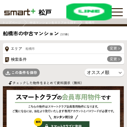
松戸
トップページ
中古マンションをエリアから探す
船橋市
船橋市の中古マンション
(
517
件)
変更
エリア
船橋市
変更
検索条件
この条件を保存
チェックした物件をまとめて資料請求（無料）