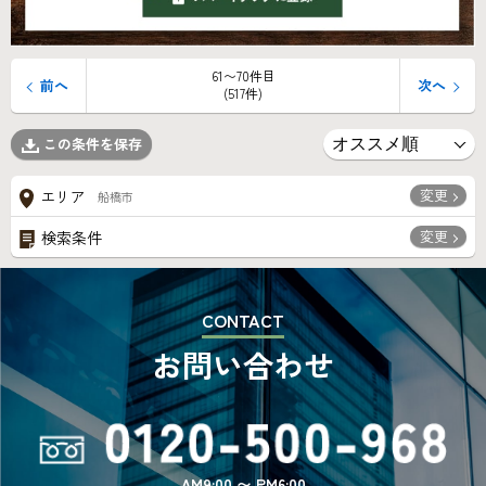
61〜70件目
前へ
次へ
(517件)
この条件を保存
変更
エリア
船橋市
変更
検索条件
CONTACT
お問い合わせ
AM9:00 〜 PM6:00