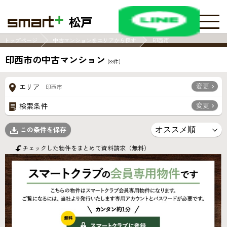
松戸
トップページ
中古マンションをエリアから探す
印西市
印西市の中古マンション
(
83
件)
変更
エリア
印西市
変更
検索条件
この条件を保存
チェックした物件をまとめて資料請求（無料）