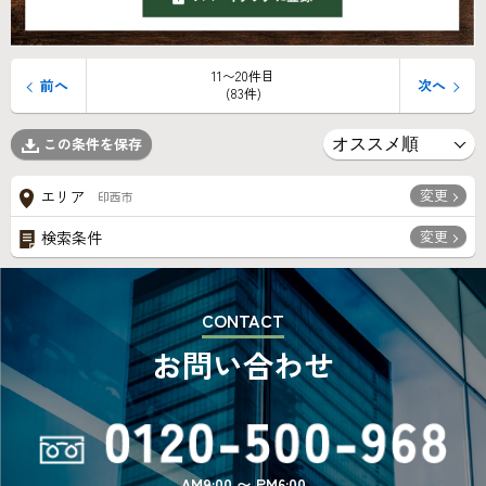
11〜20件目
前へ
次へ
(83件)
この条件を保存
変更
エリア
印西市
変更
検索条件
CONTACT
お問い合わせ
AM9:00 〜 PM6:00