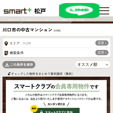
松戸
トップページ
中古マンションをエリアから探す
川口市
川口市の中古マンション
(
878
件)
変更
エリア
川口市
変更
検索条件
この条件を保存
チェックした物件をまとめて資料請求（無料）