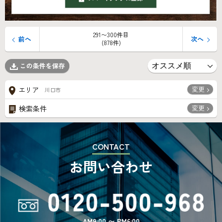
291〜300件目
前へ
次へ
(878件)
この条件を保存
変更
エリア
川口市
変更
検索条件
CONTACT
お問い合わせ
AM9:00 〜 PM6:00