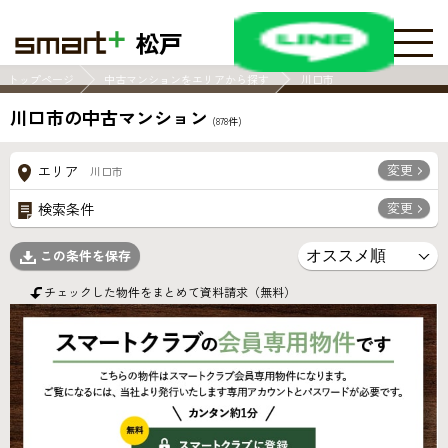
松戸
トップページ
中古マンションをエリアから探す
川口市
川口市の中古マンション
(
878
件)
変更
エリア
川口市
変更
検索条件
この条件を保存
チェックした物件をまとめて資料請求（無料）