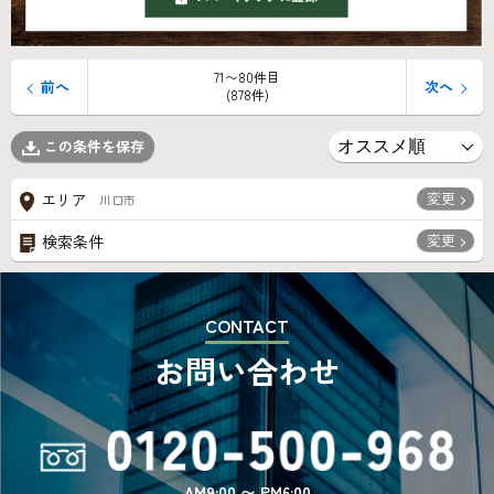
71〜80件目
前へ
次へ
(878件)
この条件を保存
変更
エリア
川口市
変更
検索条件
CONTACT
お問い合わせ
AM9:00 〜 PM6:00