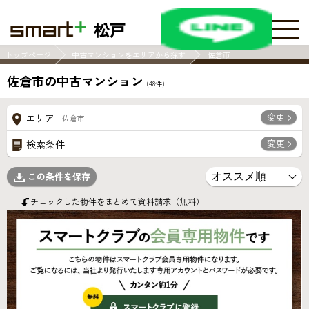
松戸
トップページ
中古マンションをエリアから探す
佐倉市
佐倉市の中古マンション
(
48
件)
変更
エリア
佐倉市
変更
検索条件
この条件を保存
チェックした物件をまとめて資料請求（無料）