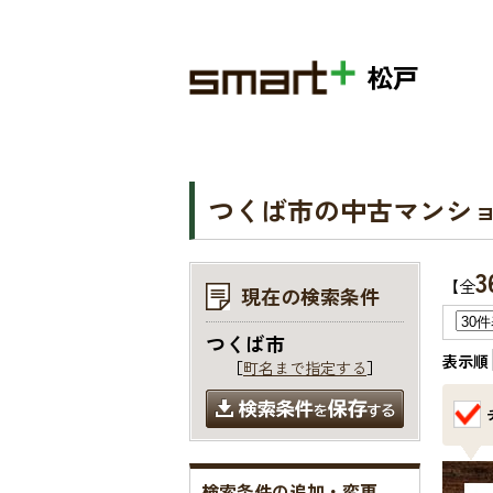
松戸
つくば市の中古マンシ
3
【全
現在の検索条件
つくば市
表示順
［
町名まで指定する
］
検索条件の追加・変更