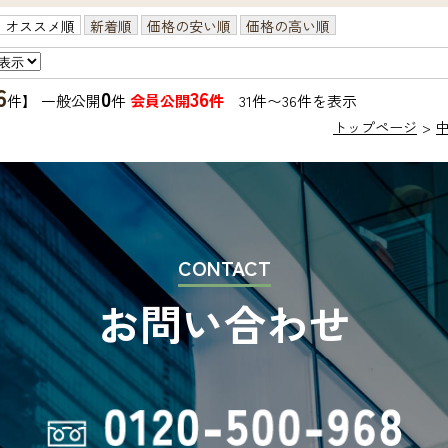
オススメ順
新着順
価格の安い順
価格の高い順
6
0
36
件】 一般公開
件
会員公開
件
31件〜36件を表示
トップページ
CONTACT
お問い合わせ