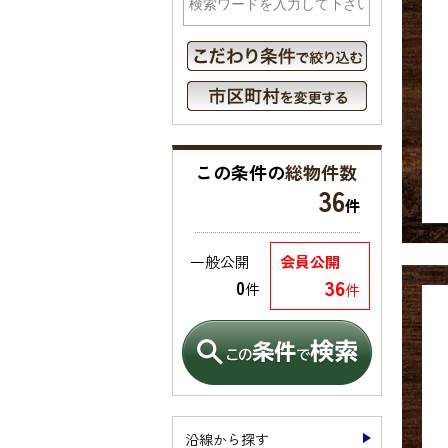
この条件の
総物件数
36
件
一般公開
会員公開
36
0
件
件
沿線から探す