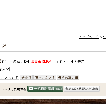
トップページ
ョン
6
0
36
件】 一般公開
件
会員公開
件
31件〜36件を表示
オススメ順
新着順
価格の安い順
価格の高い順
チェックした物件を