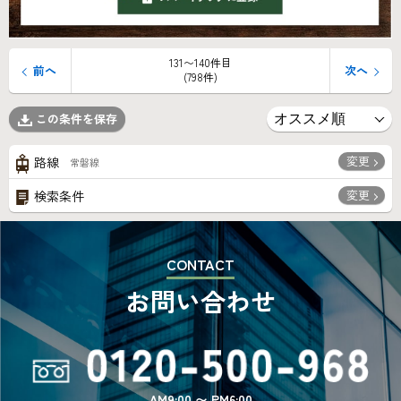
131〜140件目
前へ
次へ
(798件)
この条件を保存
変更
路線
常磐線
変更
検索条件
CONTACT
お問い合わせ
AM9:00 〜 PM6:00