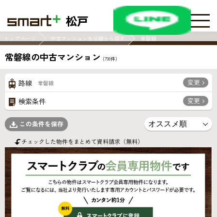
松戸
トップページ
中古マンションを沿線から探す
常磐線
常磐線の中古マンション
(
798
件)
変更
路線
常磐線
変更
検索条件
この条件を保存
チェックした物件をまとめて資料請求（無料）