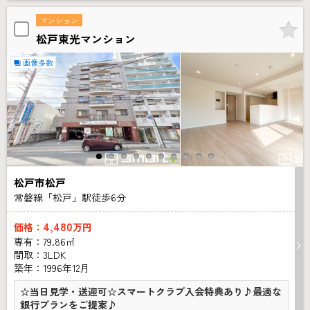
マンション
松戸東光マンション
画像多数
松戸市松戸
常磐線「松戸」駅徒歩
6
分
4,480
価格：
万円
専有：79.86㎡
間取：3LDK
築年：1996年12月
☆当日見学・送迎可☆スマートクラブ入会特典あり♪最適な
銀行プランをご提案♪