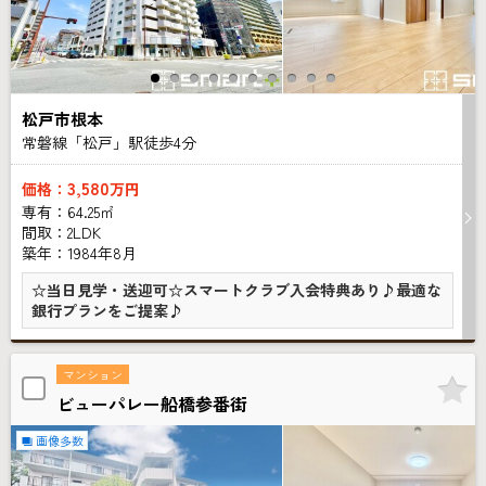
松戸市根本
常磐線「松戸」駅徒歩
4
分
3,580
価格：
万円
専有：64.25㎡
間取：2LDK
築年：1984年8月
☆当日見学・送迎可☆スマートクラブ入会特典あり♪最適な
銀行プランをご提案♪
マンション
ビューパレー船橋参番街
画像多数