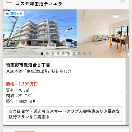
コスモ津田沼ティエラ
画像多数
習志野市鷺沼台２丁目
京成本線「京成津田沼」駅徒歩
15
分
2,399
価格：
万円
専有：70.3㎡
間取：2SLDK
築年：1992年8月
☆当日見学・送迎可☆スマートクラブ入会特典あり♪最適な
銀行プランをご提案♪