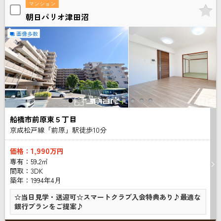
マンション
朝日パリオ津田沼
画像多数
船橋市前原東５丁目
京成松戸線「前原」駅徒歩
10
分
1,990
価格：
万円
専有：59.2㎡
間取：3DK
築年：1994年4月
☆当日見学・送迎可☆スマートクラブ入会特典あり♪最適な
銀行プランをご提案♪