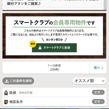
銀行プランをご提案♪
1〜10件目
次へ
(239件)
この条件を保存
変更
路線
京成松戸線
変更
検索条件