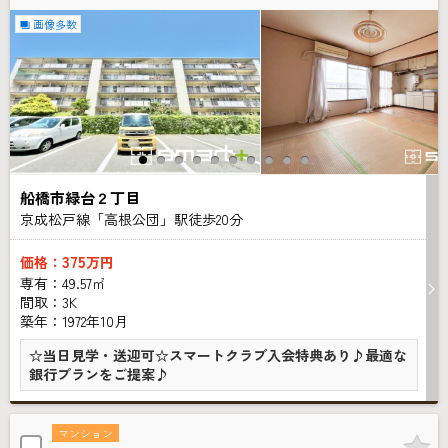
画像多数
船橋市緑台２丁目
京成松戸線「高根公団」駅徒歩
20
分
375
価格：
万円
専有：49.57㎡
間取：3K
築年：1972年10月
☆当日見学・送迎可☆スマートクラブ入会特典あり♪最適な
銀行プランをご提案♪
マンション