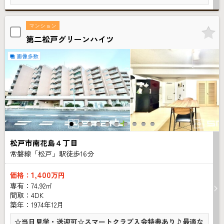
マンション
第二松戸グリーンハイツ
画像多数
松戸市南花島４丁目
常磐線「松戸」駅徒歩
16
分
1,400
価格：
万円
専有：74.92㎡
間取：4DK
築年：1974年12月
☆当日見学・送迎可☆スマートクラブ入会特典あり♪最適な