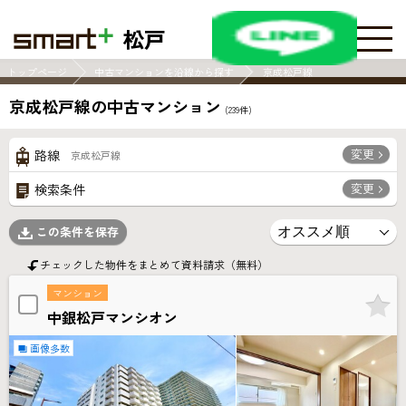
松戸
トップページ
中古マンションを沿線から探す
京成松戸線
京成松戸線の中古マンション
(
239
件)
変更
路線
京成松戸線
変更
検索条件
この条件を保存
チェックした物件をまとめて資料請求（無料）
マンション
中銀松戸マンシオン
画像多数