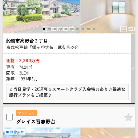
船橋市高野台３丁目
京成松戸線「鎌ヶ谷大仏」駅徒歩
22
分
2,380
価格：
万円
専有：74.24㎡
間取：3LDK
築年：1991年3月
☆当日見学・送迎可☆スマートクラブ入会特典あり♪最適な
銀行プランをご提案♪
マンション
グレイス習志野台
画像多数