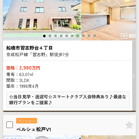
船橋市習志野台４丁目
京成松戸線「習志野」駅徒歩
7
分
2,980
価格：
万円
専有：63.07㎡
間取：3LDK
築年：1998年4月
☆当日見学・送迎可☆スマートクラブ入会特典あり♪最適な
銀行プランをご提案♪
マンション
ベルシェ松戸V1