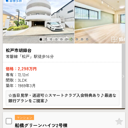
画像多数
松戸市胡録台
常磐線「松戸」駅徒歩
16
分
2,298
価格：
万円
専有：72.12㎡
間取：3LDK
築年：1989年3月
☆当日見学・送迎可☆スマートクラブ入会特典あり♪最適な
銀行プランをご提案♪
マンション
船橋グリーンハイツ2号棟