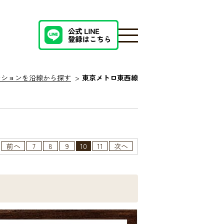
ンションを沿線から探す
東京メトロ東西線
前へ
7
8
9
10
11
次へ