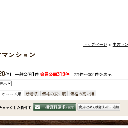
トップページ
中古マ
古マンション
20
1
319
件】 一般公開
件
会員公開
件
271件〜300件を表示
オススメ順
新着順
価格の安い順
価格の高い順
チェックした物件を