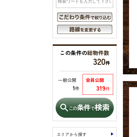
この条件の
総物件数
320
件
一般公開
会員公開
319
1
件
件
エリアから探す