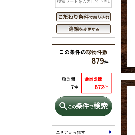
この条件の
総物件数
879
件
一般公開
会員公開
872
7
件
件
エリアから探す