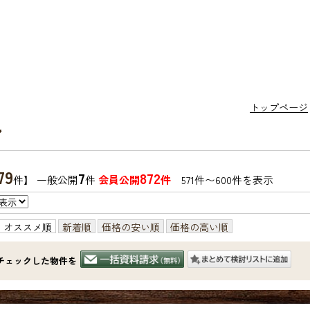
トップページ
ン
79
7
872
件】 一般公開
件
会員公開
件
571件〜600件を表示
オススメ順
新着順
価格の安い順
価格の高い順
チェックした物件を