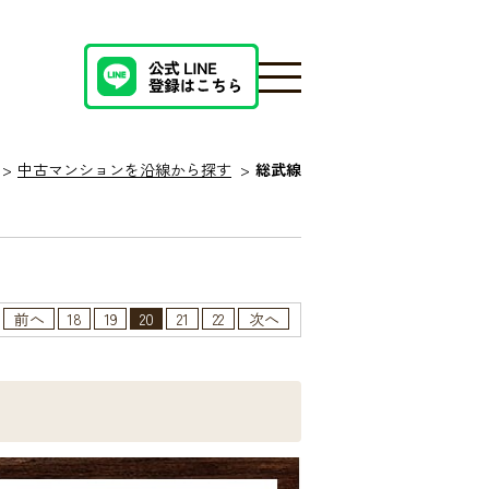
中古マンションを沿線から探す
総武線
前へ
18
19
20
21
22
次へ