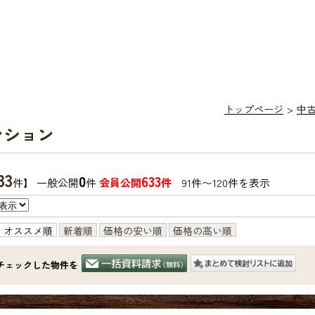
トップページ
中
ンション
33
0
633
件】 一般公開
件
会員公開
件
91件〜120件を表示
オススメ順
新着順
価格の安い順
価格の高い順
チェックした物件を