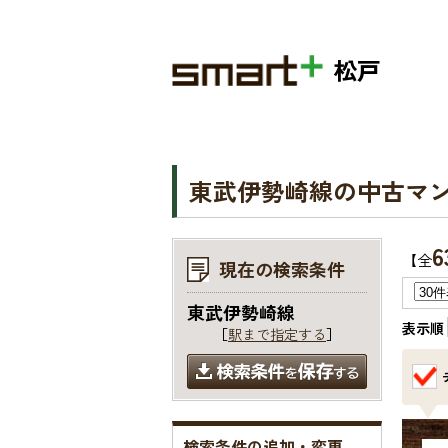
松戸
東武伊勢崎線の中古マ
6
【全
現在の検索条件
東武伊勢崎線
表示順
［
駅まで指定する
］
検索条件の追加・変更