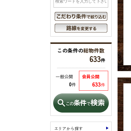
この条件の
総物件数
633
件
一般公開
会員公開
633
0
件
件
エリアから探す