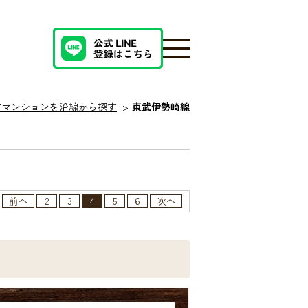
古マンションを沿線から探す
東武伊勢崎線
前へ
2
3
4
5
6
次へ