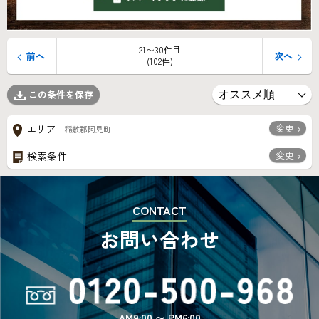
21〜30件目
前へ
次へ
(102件)
この条件を保存
変更
エリア
稲敷郡阿見町
変更
検索条件
CONTACT
お問い合わせ
AM9:00 〜 PM6:00