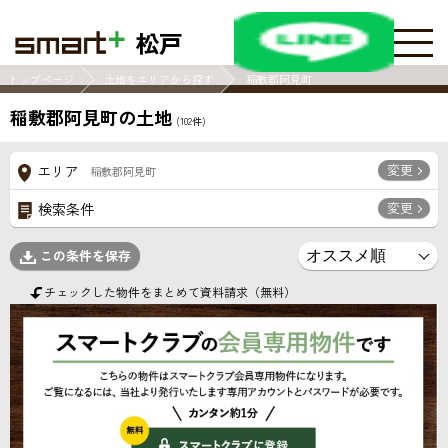
松戸
トップページ
土地をエリアから探す
稲敷郡阿見町
稲敷郡阿見町の土地
(
102
件)
変更
エリア
稲敷郡阿見町
変更
検索条件
この条件を保存
チェックした物件をまとめて資料請求（無料）