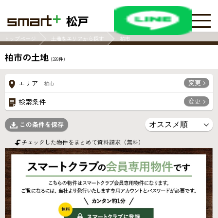
松戸
トップページ
土地をエリアから探す
柏市
柏市の土地
(
328
件)
変更
エリア
柏市
変更
検索条件
この条件を保存
チェックした物件をまとめて資料請求（無料）