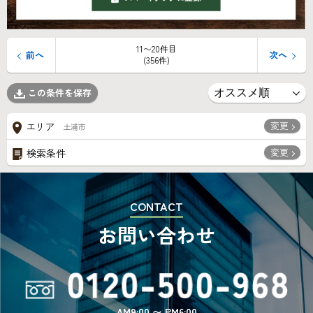
11〜20件目
前へ
次へ
(356件)
この条件を保存
変更
エリア
土浦市
変更
検索条件
CONTACT
お問い合わせ
AM9:00 〜 PM6:00