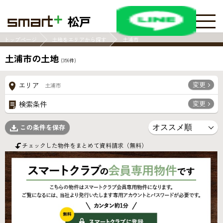
松戸
トップページ
土地をエリアから探す
土浦市
土浦市の土地
(
356
件)
変更
エリア
土浦市
変更
検索条件
この条件を保存
チェックした物件をまとめて資料請求（無料）