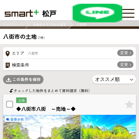
松戸
トップページ
土地をエリアから探す
八街市
八街市の土地
(
1
件)
変更
エリア
八街市
変更
検索条件
この条件を保存
チェックした物件をまとめて資料請求（無料）
土地
◆八街市八街 ～売地～◆
画像多数