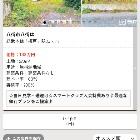
八街市八街は
総武本線「榎戸」駅3.7ｋｍ
133
価格：
万円
土地：220m²
用途：無指定地域
建築条件：
建築条件なし
建ぺい率：60％
容積率：200％
☆当日見学・送迎可☆スマートクラブ入会特典あり♪最適な
銀行プランをご提案♪
1〜1件目
(1件)
この条件を保存