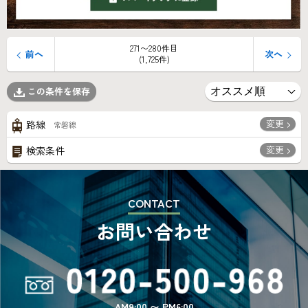
271〜280件目
前へ
次へ
(1,725件)
この条件を保存
変更
路線
常磐線
変更
検索条件
CONTACT
お問い合わせ
AM9:00 〜 PM6:00