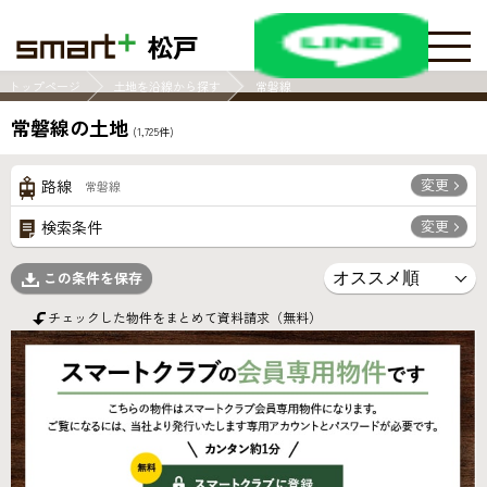
松戸
トップページ
土地を沿線から探す
常磐線
常磐線の土地
(
1,725
件)
変更
路線
常磐線
変更
検索条件
この条件を保存
チェックした物件をまとめて資料請求（無料）