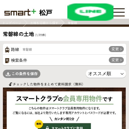
松戸
トップページ
土地を沿線から探す
常磐線
常磐線の土地
(
1,725
件)
変更
路線
常磐線
変更
検索条件
この条件を保存
チェックした物件をまとめて資料請求（無料）