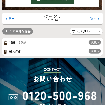
401〜410件目
前へ
次へ
(1,725件)
この条件を保存
変更
路線
常磐線
変更
検索条件
CONTACT
お問い合わせ
AM9:00 〜 PM6:00