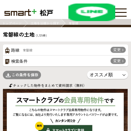
松戸
トップページ
土地を沿線から探す
常磐線
常磐線の土地
(
1,725
件)
変更
路線
常磐線
変更
検索条件
この条件を保存
チェックした物件をまとめて資料請求（無料）