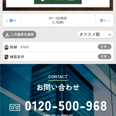
511〜520件目
前へ
次へ
(1,725件)
この条件を保存
変更
路線
常磐線
変更
検索条件
CONTACT
お問い合わせ
AM9:00 〜 PM6:00