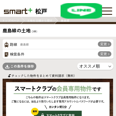
松戸
トップページ
土地を沿線から探す
鹿島線
鹿島線の土地
(
3
件)
変更
路線
鹿島線
変更
検索条件
この条件を保存
チェックした物件をまとめて資料請求（無料）