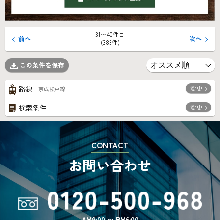
31〜40件目
前へ
次へ
(383件)
この条件を保存
変更
路線
京成松戸線
変更
検索条件
CONTACT
お問い合わせ
AM9:00 〜 PM6:00