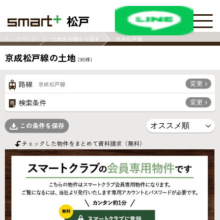
松戸
トップページ
土地を沿線から探す
京成松戸線
京成松戸線の土地
(
383
件)
変更
路線
京成松戸線
変更
検索条件
この条件を保存
チェックした物件をまとめて資料請求（無料）