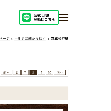
ページ
土地を沿線から探す
京成松戸線
前へ
6
7
8
9
10
次へ