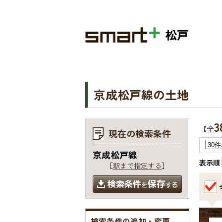
松戸
京成松戸線の土地
3
【全
現在の検索条件
京成松戸線
表示順
［
駅まで指定する
］
検索条件の追加・変更