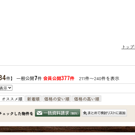
トップ
84
7
377
件】 一般公開
件
会員公開
件
211件〜240件を表示
オススメ順
新着順
価格の安い順
価格の高い順
チェックした物件を