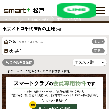
松戸
トップページ
土地を沿線から探す
東京メトロ千代田線
東京メトロ千代田線の土地
(
13
件)
変更
路線
東京メトロ千代田線
変更
検索条件
この条件を保存
チェックした物件をまとめて資料請求（無料）