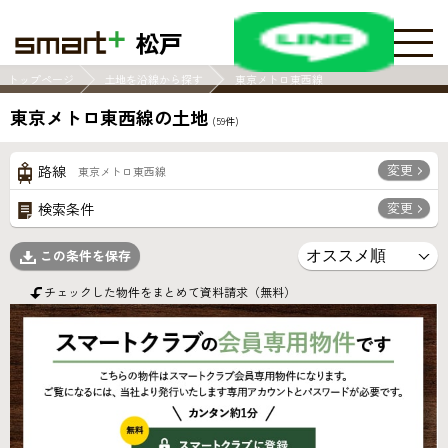
松戸
トップページ
土地を沿線から探す
東京メトロ東西線
東京メトロ東西線の土地
(
59
件)
変更
路線
東京メトロ東西線
変更
検索条件
この条件を保存
チェックした物件をまとめて資料請求（無料）