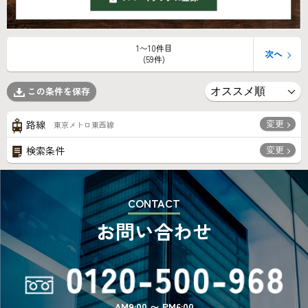
1〜10件目
次へ
(59件)
この条件を保存
変更
路線
東京メトロ東西線
変更
検索条件
CONTACT
お問い合わせ
AM9:00 〜 PM6:00